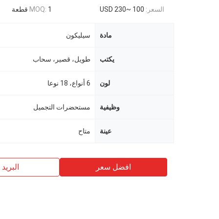
السعر:
USD 230~ 100
1 قطعة
MOQ:
مادة
سيليكون
يكتب
طويل، قصير، سحاب
لون
6 أنواع، 18 نوعا
وظيفية
مستحضرات التجميل
عينة
متاح
افضل سعر
البريد ب