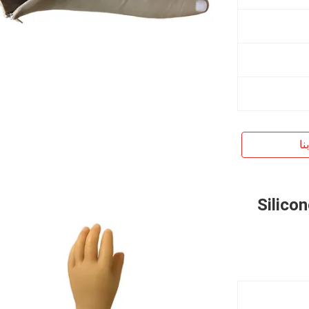
نا
Silico