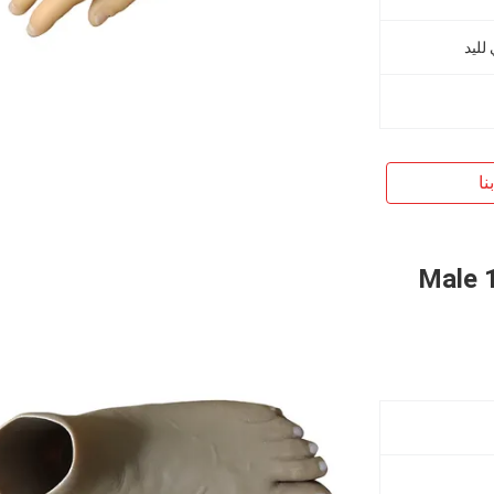
لليد
نا
Male 1