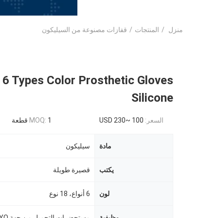
منزل
/
المنتجات
/
قفازات مصنوعة من السيليكون
 6 Types Color Prosthetic Gloves
Silicone
السعر:
USD 230~ 100
1 قطعة
MOQ:
مادة
سيليكون
يكتب
قصيرة طويلة
لون
6 أنواع، 18 نوع
وظيفية
مستحضرات التجميل من جهة MYO