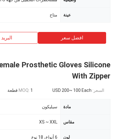
عينة
متاح
افضل سعر
البريد ب
emale Prosthetic Gloves Silicone
With Zipper
السعر:
USD 200~ 100 Each
1 قطعة
MOQ:
مادة
سيليكون
مقاس
XS ~ XXL
لون
6 أنواع، 18 نوع