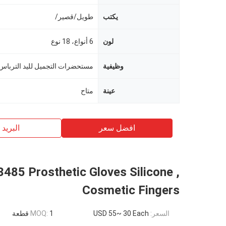
يكتب
طويل/قصير/
لون
6 أنواع، 18 نوع
وظيفية
مستحضرات التجميل لليد الترباس
عينة
متاح
افضل سعر
البريد ب
3485 Prosthetic Gloves Silicone ,
Cosmetic Fingers
السعر:
USD 55~ 30 Each
1 قطعة
MOQ: