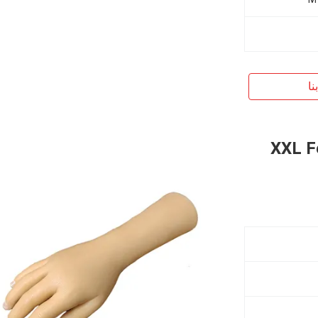
نا
XXL F