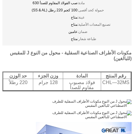
مادة:
صب الفولاذ المقاوم للصدأ 630
حمولة كحد أقصى:
100 كجم 220 رطل (SS & AL)
عينة:
متاح
تصنيع المعدات الأصلية:
متاح
ضمان:
عامين
طباعة شعار:
متاح
مكونات الأطراف الصناعية السفلية - محول من النوع J للمقبس
(للبالغين)
رقم المنتج
المادة
وزن الجزء
حد الوزن
CHL—32MS
فولاذ مصبوب
128 جرام
220 رطلاً
مقاوم للصدأ