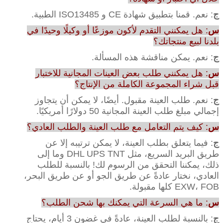
ج
: نعم. قمنا بتطبيق شهادة CE و ISO13485 الطبية.
س
: هل يمكنني التقدم لأكون موزعًا أو وكيلًا وحيدًا في
بلدنا لبيع منتجاتك؟
ج
: نعم. يمكن مناقشة هذه المسألة.
س
: هل يمكنني طلب بعض العينات المجانية للاختبار
قبل شراء المجموعة الكاملة من الإنتاج؟
ج
: نعم. طلب العينة مقبول. أيضًا، لا يمكن أن يتجاوز
إجمالي مبلغ طلب العينة المجانية 50 دولارًا أمريكيًا.
س
: كيف يتم التعامل مع طلب العينة والطلب العادي؟
ج
: فيما يتعلق بطلب العينة، لا يمكن ترتيبه إلا عن
طريق البريد السريع، مثل DHL UPS TNT وما إلى
ذلك، يمكننا التحقق من الرسوم لك! بالنسبة للطلب
العادي، نختار عادةً عن طريق الجو أو عن طريق البحر،
EXW، FOB كلها مقبولة.
س
: ما هي السرعة التي يمكنك بها شحن الطلب؟
ج
: بالنسبة لطلب العينة، عادةً في غضون 3 أيام، يحتاج