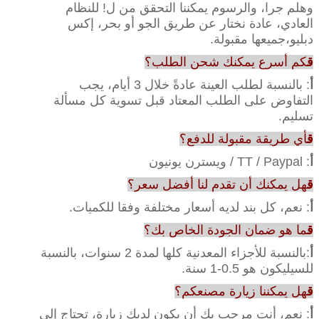
وهلم جرا، والرسوم يمكننا التحقق من ل! للنظام
العادي، عادة نختار عن طريق الجو أو بحر، إكس
دبليو،جميعها مقبولة.
ق
كم أسرع يمكنك شحن الطلب؟
أ
: بالنسبة لطلب العينة عادةً خلال 3 أيام، يجب
التفاوض على الطلب المعتاد قبل تسوية كل مسألة
تسليم.
ق
أي طريقة مقبولة للدفع؟
أ
: TT / Paypal / ويسترن يونيون
ق
هل يمكنك أن تقدم لنا أفضل سعر؟
أ
: نعم، كل بند لديه أسعار مختلفة وفقا للكميات.
ق
ما هو ضمان الجودة الخاص بك؟
أ
:بالنسبة للأجزاء المعدنية كلها لمدة 2 سنوات، بالنسبة
للسيليكون هو 0.5-1 سنة.
ق
هل يمكننا زيارة مصنعكم؟
أ
: نعم، أنت مرحب بك أن يكون لديك زيارة، تحتاج إلى