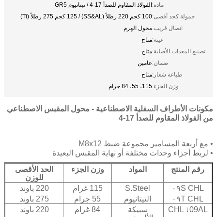
مادة:
الفولاذ المقاوم للصدأ 17-4 / تيتانيوم GR5
حمولة كحد أقصى:
100 كجم 220 رطلاً (SS&AL) / 125 كجم 275 رطلاً (Ti)
اتصال قريب:
محول الهرم
عينة:
متاح
تصنيع المعدات الأصلية:
متاح
ضمان:
عامين
طباعة شعار:
متاح
وزن الجزء:
115، 55، 84 جرام
مكونات الأطراف السفلية الاصطناعية - محول المقبس الاصطناعي
من الفولاذ المقاوم للصدأ 17-4
• مع أربعة المسامير مجموعة ضبط M8x12
• لربط أجزاء وحدات مختلفة أو نهاية المقبس البعيدة
رقم المنتج
المواد
وزن الجزء
الحد الأقصى
للوزن
CHL ٠٩S
S.Steel
115 غرام
220 باوند
CHL ٠٩T
التيتانيوم
55 جرام
275 باوند
CHL ↓09AL
سبيكة
84 غرام
220 باوند