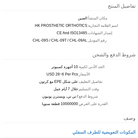
تفاصيل المنتج
مكان المنشأ:
الصين
اسم العلامة التجارية:
HK PROSTHETIC ORTHOTICS
إصدار الشهادات:
CE And ISO13485
رقم الموديل:
CHL-09S / CHL-09T / CHL-09AL
شروط الدفع والشحن
الحد الأدنى لكمية:
10 أجهزة كمبيوتر
الأسعار:
USD 28~6 Per Pcs
تفاصيل التغليف:
على شكل EPE مع كرتون
وقت التسليم:
خلال 7 أيام عمل
شروط الدفع:
/ تي تي، ويسترن يونيون
القدرة على العرض:
10000000 قطعة سنويا
وصف
المكونات التعويضية للطرف السفلي