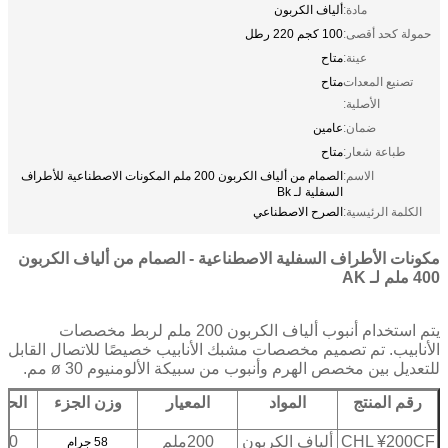
مادة:
ألياف الكربون
حمولة كحد أقصى:
100 كجم 220 رطل
عينة:
متاح
تصنيع المعدات
متاح
الأصلية:
ضمان:
عامين
طباعة شعار:
متاح
الاسم:
الصمام من ألياف الكربون 200 ملم المكونات الاصطناعية للأطراف
السفلية لـ Bk
الكلمة الرئيسية:
الصرح الاصطناعي
مكونات الأطراف السفلية الاصطناعية - الصمام من ألياف الكربون
400 ملم لـ AK
يتم استخدام أنبوب ألياف الكربون 200 ملم لربط مخصصات
الأنابيب. تم تصميم مخصصات مشبك الأنابيب خصيصًا للاتصال القابل
للتعديل بين مخصص الهرم و
أنبوب من سبيكة الألومنيوم ø 30 مم
.
رقم المنتج
المواد
المعيار
وزن الجزء
الحد
ل
CHL ¥200CF
ألياف الكربون
200ملم
220 با
58 جرام