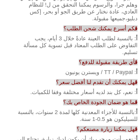
وهلم جرا، والرسوم يمكننا التحقق من ل! للنظام
العادي، عادة نختار عن طريق الجو أو بحر، إكس
دبليو،جميعها مقبولة.
ق
كم أسرع يمكنك شحن الطلب؟
أ
: بالنسبة لطلب العينة عادةً خلال 3 أيام، يجب
التفاوض على الطلب المعتاد قبل تسوية كل مسألة
تسليم.
ق
أي طريقة مقبولة للدفع؟
أ
: TT / Paypal / ويسترن يونيون
ق
هل يمكنك أن تقدم لنا أفضل سعر؟
أ
: نعم، كل بند لديه أسعار مختلفة وفقا للكميات.
ق
ما هو ضمان الجودة الخاص بك؟
أ
:بالنسبة للأجزاء المعدنية كلها لمدة 2 سنوات، بالنسبة
للسيليكون هو 0.5-1 سنة.
ق
هل يمكننا زيارة مصنعكم؟
أ
: نعم، أنت مرحب بك أن يكون لديك زيارة، تحتاج إلى