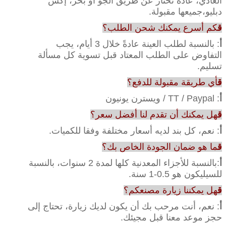
العادي، عادة نختار عن طريق الجو أو بحر، إكس
دبليو،جميعها مقبولة.
ق
كم أسرع يمكنك شحن الطلب؟
أ
: بالنسبة لطلب العينة عادةً خلال 3 أيام، يجب
التفاوض على الطلب المعتاد قبل تسوية كل مسألة
تسليم.
ق
أي طريقة مقبولة للدفع؟
أ
: TT / Paypal / ويسترن يونيون
ق
هل يمكنك أن تقدم لنا أفضل سعر؟
أ
: نعم، كل بند لديه أسعار مختلفة وفقا للكميات.
ق
ما هو ضمان الجودة الخاص بك؟
أ
:بالنسبة للأجزاء المعدنية كلها لمدة 2 سنوات، بالنسبة
للسيليكون هو 0.5-1 سنة.
ق
هل يمكننا زيارة مصنعكم؟
أ
: نعم، أنت مرحب بك أن يكون لديك زيارة، تحتاج إلى
حجز موعد معنا قبل مجيئك.