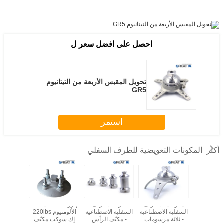
احصل على افضل سعر ل
تحويل المقبس الأربعة من التيتانيوم
GR5
استمر
المكونات التعويضية للطرف السفلي
أكثر
كونات
مكونات الأطراف
أجزاء الأطراف
إيزو 13485 سبيكة
صب الفولا
طناعية
السفلية الاصطناعية
السفلية الاصطناعية
الألومنيوم 220lbs
ف السفلية
- ثلاثة مرسومات
- مكيّف الرأس
إك سوكت مكيّف
محولات