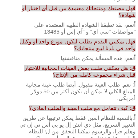
ق
هل مصنعك ومنتجاتك معتمدة من قبل أي اختبار أو
شهادة؟
أ
نعم، لقد تطبقنا الشهادة الطبية المعتمدة على
"مواصفات "سي اي" و "آي إس أو 13485
ق
هل يمكنني التقدم بطلب لتكون موزع واحد أو وكيل
واحد في بلدنا لبيع منتجاتك؟
أ
نعم، هذه المسألة يمكن مناقشتها
ق
: هل يمكنني طلب بعض العينات المجانية للاختبار
قبل شراء مجموعة كاملة من الإنتاج؟
أ
: نعم. طلب العينة مقبول. أيضا طلب عينة مجانية
المبلغ الكلي لا يمكن أن يكون أكثر من 50 دولار
أمريكي.
ق
: كيف تتعامل مع طلب العينة والطلب العادي؟
أ
:بالنسبة للنظام العين فقط يمكن ترتيبها عن طريق
التعبير السريع، مثل دي اتش إل يو بي أس تي إن تي
وهلم جرا، والرسوم يمكننا التحقق من ل! للنظام