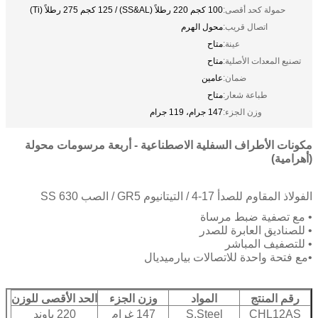
حمولة كحد أقصى:
100 كجم 220 رطلاً (SS&AL) / 125 كجم 275 رطلاً (Ti)
اتصال قريب:
محول الهرم
عينة:
متاح
تصنيع المعدات الأصلية:
متاح
ضمان:
عامين
طباعة شعار:
متاح
وزن الجزء:
147 جرام، 119 جرام
مكونات الأطراف السفلية الاصطناعية - أربعة مرسومات محولة
(أهرامية)
الفولاذ المقاوم للصدأ 17-4 / التيتانيوم GR5 / الصب SS 630
• مع تصفية ضبط مرساة
• للصناديق العابرة للصدر
• للتصفيف المباشر
•
مع فتحة واحدة للاتصالات بيارميديال
رقم المنتج
المواد
وزن الجزء
الحد الأقصى للوزن
CHL12AS
S.Steel
147 غرام
220 باوند