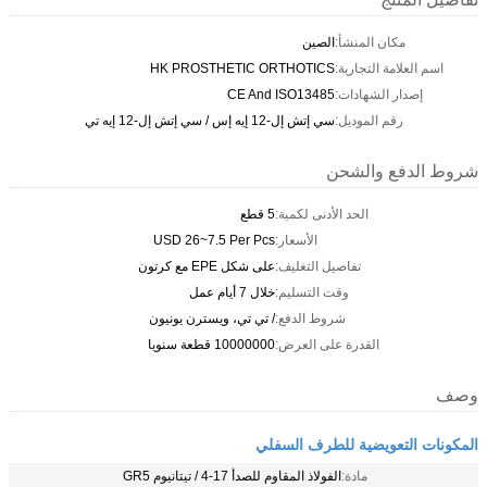
مكان المنشأ:
الصين
اسم العلامة التجارية:
HK PROSTHETIC ORTHOTICS
إصدار الشهادات:
CE And ISO13485
رقم الموديل:
سي إتش إل-12 إيه إس / سي إتش إل-12 إيه تي
شروط الدفع والشحن
الحد الأدنى لكمية:
5 قطع
الأسعار:
USD 26~7.5 Per Pcs
تفاصيل التغليف:
على شكل EPE مع كرتون
وقت التسليم:
خلال 7 أيام عمل
شروط الدفع:
/ تي تي، ويسترن يونيون
القدرة على العرض:
10000000 قطعة سنويا
وصف
المكونات التعويضية للطرف السفلي
مادة:
الفولاذ المقاوم للصدأ 17-4 / تيتانيوم GR5