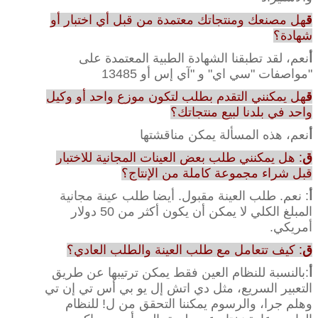
ق
هل مصنعك ومنتجاتك معتمدة من قبل أي اختبار أو
شهادة؟
أ
نعم، لقد تطبقنا الشهادة الطبية المعتمدة على
"مواصفات "سي اي" و "آي إس أو 13485
ق
هل يمكنني التقدم بطلب لتكون موزع واحد أو وكيل
واحد في بلدنا لبيع منتجاتك؟
أ
نعم، هذه المسألة يمكن مناقشتها
ق
: هل يمكنني طلب بعض العينات المجانية للاختبار
قبل شراء مجموعة كاملة من الإنتاج؟
أ
: نعم. طلب العينة مقبول. أيضا طلب عينة مجانية
المبلغ الكلي لا يمكن أن يكون أكثر من 50 دولار
أمريكي.
ق
: كيف تتعامل مع طلب العينة والطلب العادي؟
أ
:بالنسبة للنظام العين فقط يمكن ترتيبها عن طريق
التعبير السريع، مثل دي اتش إل يو بي أس تي إن تي
وهلم جرا، والرسوم يمكننا التحقق من ل! للنظام