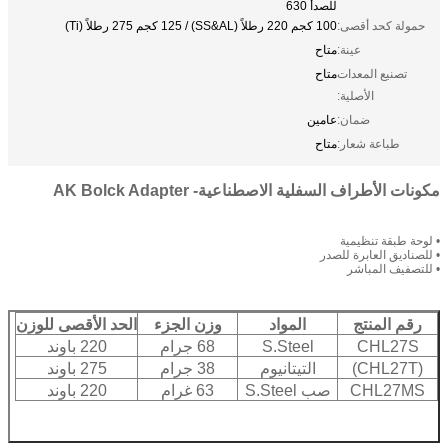
للصدأ 630
حمولة كحد أقصى:
100 كجم 220 رطلاً (SS&AL) / 125 كجم 275 رطلاً (Ti)
عينة:
متاح
تصنيع المعدات
متاح
الأصلية:
ضمان:
عامين
طباعة شعار:
متاح
مكونات الأطراف السفلية الاصطناعية- AK Bolck Adapter
• لوحة طبقة تنظيمية
• للصناديق العابرة للصدر
• للتصفيف المباشر
رقم المنتج
المواد
وزن الجزء
الحد الأقصى للوزن
CHL27S
S.Steel
68 جرام
220 باوند
(CHL27T)
التيتانيوم
38 جرام
275 باوند
CHL27MS
صب S.Steel
63 غرام
220 باوند