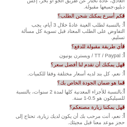
العادي، عادة نختار عن طريق الجو أو بحر، إكس
دبليو،جميعها مقبولة.
ق
كم أسرع يمكنك شحن الطلب؟
أ
: بالنسبة لطلب العينة عادةً خلال 3 أيام، يجب
التفاوض على الطلب المعتاد قبل تسوية كل مسألة
تسليم.
ق
أي طريقة مقبولة للدفع؟
أ
: TT / Paypal / ويسترن يونيون
ق
هل يمكنك أن تقدم لنا أفضل سعر؟
أ
: نعم، كل بند لديه أسعار مختلفة وفقا للكميات.
ق
ما هو ضمان الجودة الخاص بك؟
أ
:بالنسبة للأجزاء المعدنية كلها لمدة 2 سنوات، بالنسبة
للسيليكون هو 0.5-1 سنة.
ق
هل يمكننا زيارة مصنعكم؟
أ
: نعم، أنت مرحب بك أن يكون لديك زيارة، تحتاج إلى
حجز موعد معنا قبل مجيئك.