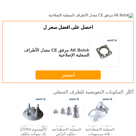
احصل على افضل سعر ل
AK Bolck مرفق CE معدل الأطراف
السفلية الإصلاحية
استمر
المكونات التعويضية للطرف السفلي
أكثر
كونات
مكونات الأطراف
أجزاء الأطراف
إيزو 13485 سبيكة
صب الفولا
طناعية
السفلية الاصطناعية
السفلية الاصطناعية
الألومنيوم 220lbs
ف السفلية
- ثلاثة مرسومات
- مكيّف الرأس
إك سوكت مكيّف
محولات