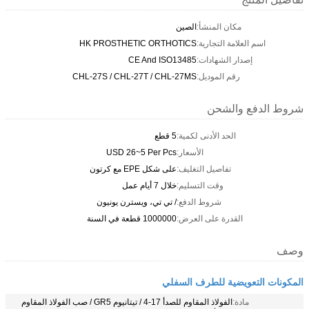
مكان المنشأ:
الصين
اسم العلامة التجارية:
HK PROSTHETIC ORTHOTICS
إصدار الشهادات:
CE And ISO13485
رقم الموديل:
CHL-27S / CHL-27T / CHL-27MS
شروط الدفع والشحن
الحد الأدنى لكمية:
5 قطع
الأسعار:
USD 26~5 Per Pcs
تفاصيل التغليف:
على شكل EPE مع كرتون
وقت التسليم:
خلال 7 أيام عمل
شروط الدفع:
/ تي تي، ويسترن يونيون
القدرة على العرض:
1000000 قطعة في السنة
وصف
المكونات التعويضية للطرف السفلي
مادة:
الفولاذ المقاوم للصدأ 17-4 / تيتانيوم GR5 / صب الفولاذ المقاوم