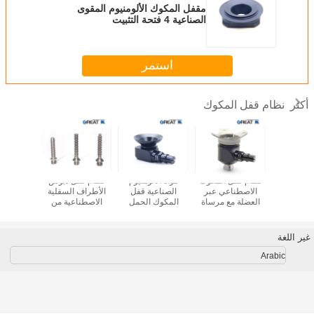
مقفل المكوك الألومنيوم المقوى
الصناعية 4 فتحة التثبيت
استمر
نظام قفل المكوك
أكثر
أظافر قفل
نظام قفل المكوك
مواد الألومنيوم
نظام قفل دبوس
AK نايلو
الاصطناعي
الاصطناعي عبر
الصناعية قفل
الأطراف السفلية
المكوك
 السفلية ل
العضلة مع مرساة
المكوك الحمل
الاصطناعية من
اصطناعية
فولاذية صب 4
الأقصى 125 كجم
الفولاذ المقاوم
السف
275 رطلا
للصدأ للاتصال
بالشريط
غير اللغة
Arabic