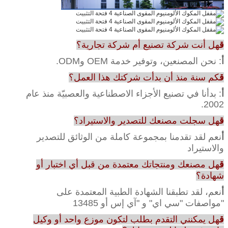
ق
هل أنت شركة تصنيع أم شركة تجارية؟
أ
: نحن المصنعين، وتوفير خدمة OEM وODM.
ق
كم سنة منذ أن بدأت شركتك هذا العمل؟
أ
: بدأنا في تصنيع الأجزاء الاصطناعية والعصبيّة منذ عام
2002.
ق
هل سجلت مصنعك للتصدير والاستيراد؟
أ
نعم لقد تقدمنا بمجموعة كاملة من الوثائق للتصدير
والاستيراد
ق
هل مصنعك ومنتجاتك معتمدة من قبل أي اختبار أو
شهادة؟
أ
نعم، لقد تطبقنا الشهادة الطبية المعتمدة على
"مواصفات "سي اي" و "آي إس أو 13485
ق
هل يمكنني التقدم بطلب لتكون موزع واحد أو وكيل