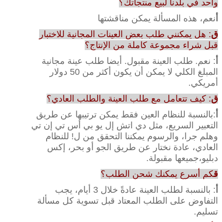
واحد في بلدنا لبيع منتجاتك؟
أ
نعم، هذه المسألة يمكن مناقشتها
ق
: هل يمكنني طلب بعض العينات المجانية للاختبار
قبل شراء مجموعة كاملة من الإنتاج؟
أ
: نعم. طلب العينة مقبول. أيضا طلب عينة مجانية
المبلغ الكلي لا يمكن أن يكون أكثر من 50 دولار
أمريكي.
ق
: كيف تتعامل مع طلب العينة والطلب العادي؟
أ
:بالنسبة للنظام العين فقط يمكن ترتيبها عن طريق
التعبير السريع، مثل دي اتش إل يو بي أس تي إن تي
وهلم جرا، والرسوم يمكننا التحقق من ل! للنظام
العادي، عادة نختار عن طريق الجو أو بحر، إكس
دبليو،جميعها مقبولة.
ق
كم أسرع يمكنك شحن الطلب؟
أ
: بالنسبة لطلب العينة عادةً خلال 3 أيام، يجب
التفاوض على الطلب المعتاد قبل تسوية كل مسألة
تسليم.