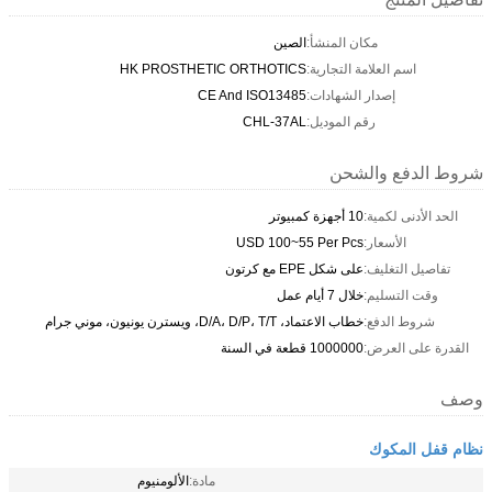
مكان المنشأ:
الصين
اسم العلامة التجارية:
HK PROSTHETIC ORTHOTICS
إصدار الشهادات:
CE And ISO13485
رقم الموديل:
CHL-37AL
شروط الدفع والشحن
الحد الأدنى لكمية:
10 أجهزة كمبيوتر
الأسعار:
USD 100~55 Per Pcs
تفاصيل التغليف:
على شكل EPE مع كرتون
وقت التسليم:
خلال 7 أيام عمل
شروط الدفع:
خطاب الاعتماد، D/A، D/P، T/T، ويسترن يونيون، موني جرام
القدرة على العرض:
1000000 قطعة في السنة
وصف
نظام قفل المكوك
مادة:
الألومنيوم