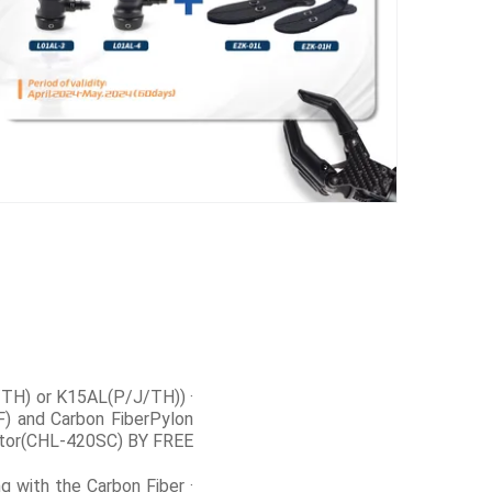
J/TH) or K15AL(P/J/TH))
F) and Carbon FiberPylon
tor(CHL-420SC) BY FREE
g with the Carbon Fiber