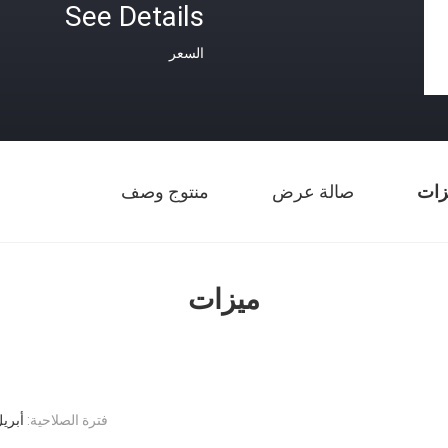
See Details
السعر
زات
صالة عرض
منتوج وصف
ميزات
فترة الصلاحية:
أبريل 2024~مايو 2024 (