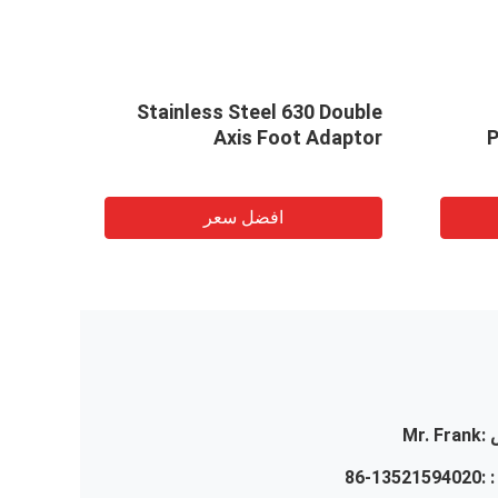
Stainless Steel 630 Double
 Foot
Axis Foot Adaptor
P
aptor
افضل سعر
:
Mr. Frank
 :
86-13521594020