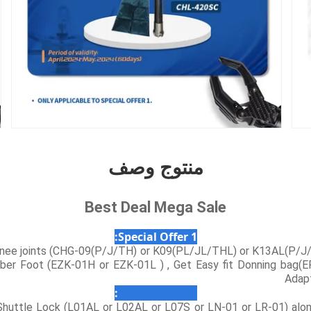
منتوج وصف
Best Deal Mega Sale
Special Offer 1:
 knee joints (CHG-09(P/J/TH) or K09(PL/JL/THL) or K13AL(P/
iber Foot (EZK-01H or EZK-01L ) , Get Easy fit Donning bag(E
Adap
Special Offer 2:
 Shuttle Lock (L01AL or L02AL or L07S or LN-01 or LR-01) alon