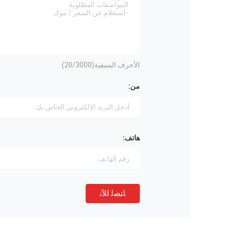
الأحرف المتبقية(
/3000)
20
من:
هاتف:
ﺎﺘﺼﻟ ﺍﻶﻧ