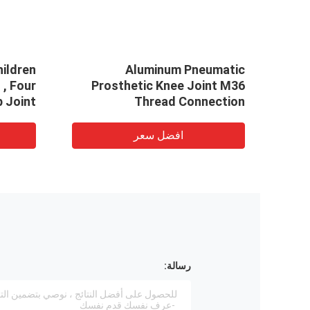
Aluminum Pneumatic
 , Four
Prosthetic Knee Joint M36
p Joint
Thread Connection
افضل سعر
رسالة: