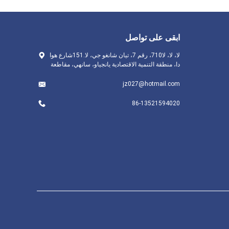
ابقى على تواصل
لا، لا، لا710، رقم 7، تيان شانغو جي، لا.151شارع هوا
دا، منطقة التنمية الاقتصادية يانجياو، سانهي، مقاطعة
jz027@hotmail.com
86-13521594020